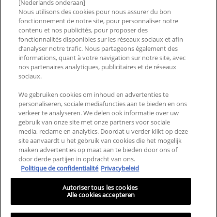
[Nederlands onderaan]
NOS PRODUITS
Nous utilisons des cookies pour nous assurer du bon
fonctionnement de notre site, pour personnaliser notre
NOS INGRÉDIENTS
contenu et nos publicités, pour proposer des
fonctionnalités disponibles sur les réseaux sociaux et afin
NOTRE MARQUE
d’analyser notre trafic. Nous partageons également des
informations, quant à votre navigation sur notre site, avec
2026 CERAWARDS
nos partenaires analytiques, publicitaires et de réseaux
sociaux.
We gebruiken cookies om inhoud en advertenties te
CONTACTEZ-NOUS
PAYS ET RÉGIONS
personaliseren, sociale mediafuncties aan te bieden en ons
verkeer te analyseren. We delen ook informatie over uw
FAQ
ACCESSIBILITÉ
gebruik van onze site met onze partners voor sociale
media, reclame en analytics. Doordat u verder klikt op deze
MENTIONS LÉGALES
POLITIQUE DE
site aanvaardt u het gebruik van cookies die het mogelijk
CONFIDENTIALITÉ
maken advertenties op maat aan te bieden door ons of
door derde partijen in opdracht van ons.
CONDITIONS GÉNÉRALES
GESTION DES COOKIES
Politique de confidentialité
Privacybeleid
D’UTILISATION
Autoriser tous les cookies
Alle cookies accepteren
© 2025 CeraVe