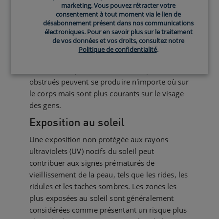
marketing. Vous pouvez rétracter votre
huileuse appelée sébum qui aide à maintenir
consentement à tout moment via le lien de
votre peau lubrifiée. Cependant, lorsque trop
désabonnement présent dans nos communications
électroniques. Pour en savoir plus sur le traitement
de sébum est produit, il peut obstruer vos
de vos données et vos droits, consultez notre
pores et entraîner divers problèmes de peau,
Politique de confidentialité
.
tels que les points noirs et les points blancs.
Selon la clinique de Cleveland, les pores
obstrués peuvent se produire n'importe où sur
le corps mais sont plus courants sur le visage
des gens.
Exposition au soleil
Une exposition non protégée aux rayons
ultraviolets (UV) nocifs du soleil peut
contribuer aux signes prématurés de
vieillissement de la peau, tels que les rides, les
ridules et les taches sombres. Les zones les
plus exposées au soleil sont généralement
considérées comme présentant un risque plus