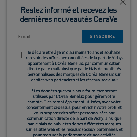
Ferm
est également plus susceptible de montrer en
Restez informé et recevez les
premier les signes visibles de vieillissement,
dernières nouveautés CeraVe
tels que les rides, les ridules, le relâchement
ou les taches sombres.
Email
S’INSCRIRE​
Le nombre de pores
Les pores sont de petites ouvertures qui
Je déclare être âgé(e) d'au moins 16 ans et souhaite
Newsletter policy
permettent à votre peau de libérer la
recevoir des offres personnalisées de la part de Vichy,
transpiration et le sébum (huiles naturelles) à
appartenant à L’Oréal Benelux, par communication
directe par e-mail, ainsi que par le biais de publicités
travers la surface de la peau. Ils peuvent se
personnalisées des marques de L’Oréal Benelux sur
trouver n'importe où sur votre visage ou votre
les sites web partenaires et les réseaux sociaux.*
corps où les glandes sébacées sont présentes
*Les données que vous nous fournissez seront
sur la peau. Cela dit, les pores visibles tendent
utilisées par L'Oréal Benelux pour gérer votre
à être plus présents sur votre visage, où vous
compte. Elles seront également utilisées, avec votre
avez le plus de glandes sébacées.
consentement ci-dessus, pour enrichir votre profil et
vous proposer des offres personnalisées par
Production de sébum et pores
communication directe de la part de Vichy, ainsi que
par le biais de publicités de ses différentes marques
obstrués
sur les sites web et les réseaux sociaux partenaires, et
pour mesurer la performance de nos activités
Vos glandes sébacées créent une substance