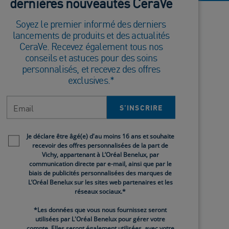
dernières nouveautés CeraVe
Soyez le premier informé des derniers
lancements de produits et des actualités
CeraVe. Recevez également tous nos
conseils et astuces pour des soins
personnalisés, et recevez des offres
exclusives.*
Email
S’INSCRIRE​
Newsletter policy
Je déclare être âgé(e) d'au moins 16 ans et souhaite
recevoir des offres personnalisées de la part de
Vichy, appartenant à L’Oréal Benelux, par
communication directe par e-mail, ainsi que par le
biais de publicités personnalisées des marques de
L’Oréal Benelux sur les sites web partenaires et les
réseaux sociaux.*
Eco-
Gel Moussant Eco-
*Les données que vous nous fournissez seront
Recharge
utilisées par L'Oréal Benelux pour gérer votre
compte. Elles seront également utilisées, avec votre