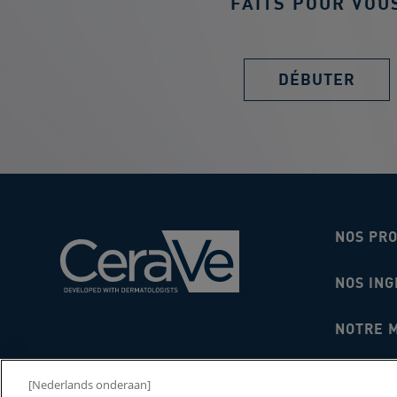
FAITS POUR VOU
DÉBUTER
NOS PR
NOS ING
NOTRE 
2026 C
[Nederlands onderaan]