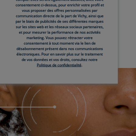
charge
Gel Moussant Eco-Recharge
consentement ci-dessus, pour enrichir votre profil et
vous proposer des offres personnalisées par
à très
Visage et Corps Peaux Normales
communication directe de la part de Vichy, ainsi que
à Grasses
par le biais de publicités de ses différentes marques
sur les sites web et les réseaux sociaux partenaires,
(0)
0.0
(0)
et pour mesurer la performance de nos activités
marketing. Vous pouvez rétracter votre
consentement à tout moment via le lien de
désabonnement présent dans nos communications
électroniques. Pour en savoir plus sur le traitement
de vos données et vos droits, consultez notre
Politique de confidentialité
.