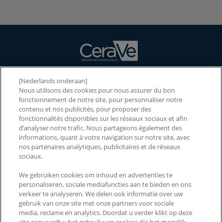
[Nederlands onderaan]
NOS PRODUITS
Nous utilisons des cookies pour nous assurer du bon
fonctionnement de notre site, pour personnaliser notre
NOS INGRÉDIENTS
contenu et nos publicités, pour proposer des
fonctionnalités disponibles sur les réseaux sociaux et afin
NOTRE MARQUE
d’analyser notre trafic. Nous partageons également des
informations, quant à votre navigation sur notre site, avec
2026 CERAWARDS
nos partenaires analytiques, publicitaires et de réseaux
sociaux.
We gebruiken cookies om inhoud en advertenties te
CONTACTEZ-NOUS
PAYS ET RÉGIONS
personaliseren, sociale mediafuncties aan te bieden en ons
verkeer te analyseren. We delen ook informatie over uw
FAQ
ACCESSIBILITÉ
gebruik van onze site met onze partners voor sociale
media, reclame en analytics. Doordat u verder klikt op deze
MENTIONS LÉGALES
POLITIQUE DE