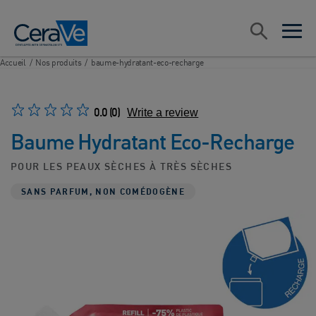
Main Navigation
Rechercher
open sea
open 
Accueil
/
Nos produits
/
baume-hydratant-eco-recharge
0.0
(0)
Write a review
Baume Hydratant Eco-Recharge
POUR LES PEAUX SÈCHES À TRÈS SÈCHES
SANS PARFUM, NON COMÉDOGÈNE