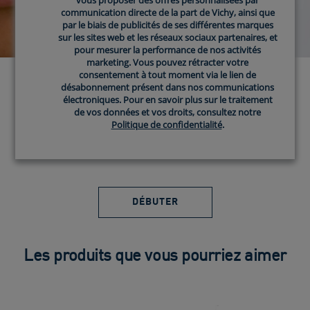
communication directe de la part de Vichy, ainsi que
communication directe de la part de Vichy, ainsi que
par le biais de publicités de ses différentes marques
par le biais de publicités de ses différentes marques
sur les sites web et les réseaux sociaux partenaires, et
sur les sites web et les réseaux sociaux partenaires, et
pour mesurer la performance de nos activités
pour mesurer la performance de nos activités
marketing. Vous pouvez rétracter votre
marketing. Vous pouvez rétracter votre
consentement à tout moment via le lien de
consentement à tout moment via le lien de
désabonnement présent dans nos communications
désabonnement présent dans nos communications
TROUVEZ LES
électroniques. Pour en savoir plus sur le traitement
électroniques. Pour en savoir plus sur le traitement
de vos données et vos droits, consultez notre
de vos données et vos droits, consultez notre
PRODUITS CERAVE
Politique de confidentialité
Politique de confidentialité
.
.
FAITS POUR VOUS
DÉBUTER
Les produits que vous pourriez aimer