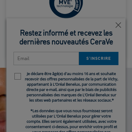
Pour une hydratation continue et
Card Frontside
contrôlée
Ferm
Ferm
Technologie MVE
Restez informé et recevez les
Restez informé et recevez les
dernières nouveautés CeraVe
dernières nouveautés CeraVe
Email
Email
S’INSCRIRE​
S’INSCRIRE​
Je déclare être âgé(e) d'au moins 16 ans et souhaite
Je déclare être âgé(e) d'au moins 16 ans et souhaite
Newsletter policy
Newsletter policy
recevoir des offres personnalisées de la part de Vichy,
recevoir des offres personnalisées de la part de Vichy,
appartenant à L’Oréal Benelux, par communication
appartenant à L’Oréal Benelux, par communication
directe par e-mail, ainsi que par le biais de publicités
directe par e-mail, ainsi que par le biais de publicités
personnalisées des marques de L’Oréal Benelux sur
personnalisées des marques de L’Oréal Benelux sur
les sites web partenaires et les réseaux sociaux.*
les sites web partenaires et les réseaux sociaux.*
*Les données que vous nous fournissez seront
*Les données que vous nous fournissez seront
utilisées par L'Oréal Benelux pour gérer votre
utilisées par L'Oréal Benelux pour gérer votre
compte. Elles seront également utilisées, avec votre
compte. Elles seront également utilisées, avec votre
consentement ci-dessus, pour enrichir votre profil et
consentement ci-dessus, pour enrichir votre profil et
vous proposer des offres personnalisées par
vous proposer des offres personnalisées par