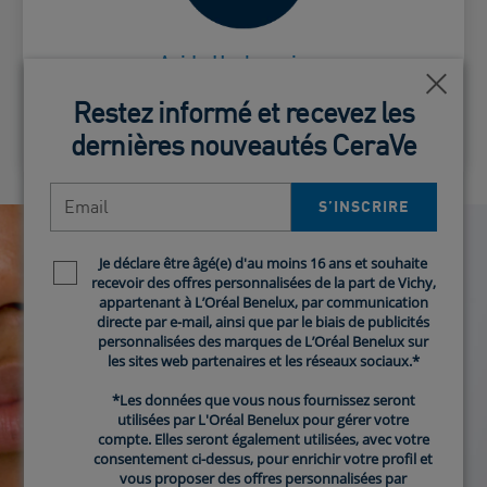
naturelle de la peau.
Acide Hyaluronique
Ferm
Ferm
Restez informé et recevez les
Restez informé et recevez les
dernières nouveautés CeraVe
dernières nouveautés CeraVe
Email
Email
S’INSCRIRE​
S’INSCRIRE​
Je déclare être âgé(e) d'au moins 16 ans et souhaite
Je déclare être âgé(e) d'au moins 16 ans et souhaite
Newsletter policy
Newsletter policy
recevoir des offres personnalisées de la part de Vichy,
recevoir des offres personnalisées de la part de Vichy,
appartenant à L’Oréal Benelux, par communication
appartenant à L’Oréal Benelux, par communication
directe par e-mail, ainsi que par le biais de publicités
directe par e-mail, ainsi que par le biais de publicités
personnalisées des marques de L’Oréal Benelux sur
personnalisées des marques de L’Oréal Benelux sur
les sites web partenaires et les réseaux sociaux.*
les sites web partenaires et les réseaux sociaux.*
*Les données que vous nous fournissez seront
*Les données que vous nous fournissez seront
utilisées par L'Oréal Benelux pour gérer votre
utilisées par L'Oréal Benelux pour gérer votre
compte. Elles seront également utilisées, avec votre
compte. Elles seront également utilisées, avec votre
consentement ci-dessus, pour enrichir votre profil et
consentement ci-dessus, pour enrichir votre profil et
vous proposer des offres personnalisées par
vous proposer des offres personnalisées par