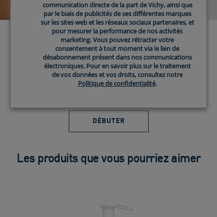
communication directe de la part de Vichy, ainsi que
communication directe de la part de Vichy, ainsi que
par le biais de publicités de ses différentes marques
par le biais de publicités de ses différentes marques
sur les sites web et les réseaux sociaux partenaires, et
sur les sites web et les réseaux sociaux partenaires, et
pour mesurer la performance de nos activités
pour mesurer la performance de nos activités
marketing. Vous pouvez rétracter votre
marketing. Vous pouvez rétracter votre
TROUVEZ LES
consentement à tout moment via le lien de
consentement à tout moment via le lien de
désabonnement présent dans nos communications
désabonnement présent dans nos communications
PRODUITS CERAVE
électroniques. Pour en savoir plus sur le traitement
électroniques. Pour en savoir plus sur le traitement
de vos données et vos droits, consultez notre
de vos données et vos droits, consultez notre
Politique de confidentialité
Politique de confidentialité
.
.
FAITS POUR VOUS
DÉBUTER
Les produits que vous pourriez aimer