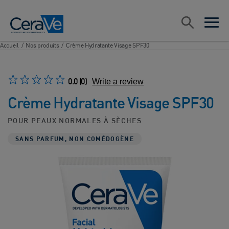
Main Navigation
Rechercher
open sea
open 
Accueil
/
Nos produits
/
Crème Hydratante Visage SPF30
0.0
(0)
Write a review
Crème Hydratante Visage SPF30
POUR PEAUX NORMALES À SÈCHES
SANS PARFUM, NON COMÉDOGÈNE