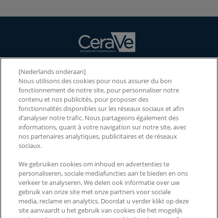
[Nederlands onderaan]
NOS PRODUITS
Nous utilisons des cookies pour nous assurer du bon
fonctionnement de notre site, pour personnaliser notre
NOS INGRÉDIENTS
contenu et nos publicités, pour proposer des
fonctionnalités disponibles sur les réseaux sociaux et afin
NOTRE MARQUE
d’analyser notre trafic. Nous partageons également des
informations, quant à votre navigation sur notre site, avec
2026 CERAWARDS
nos partenaires analytiques, publicitaires et de réseaux
sociaux.
We gebruiken cookies om inhoud en advertenties te
CONTACTEZ-NOUS
PAYS ET RÉGIONS
personaliseren, sociale mediafuncties aan te bieden en ons
verkeer te analyseren. We delen ook informatie over uw
FAQ
ACCESSIBILITÉ
gebruik van onze site met onze partners voor sociale
media, reclame en analytics. Doordat u verder klikt op deze
MENTIONS LÉGALES
POLITIQUE DE
site aanvaardt u het gebruik van cookies die het mogelijk
CONFIDENTIALITÉ