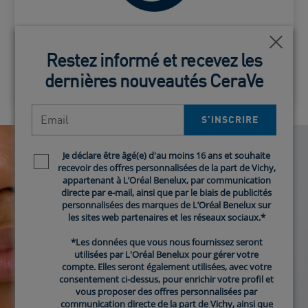
longue durée.
Technologie de libération MVE
Ferm
Ferm
Restez informé et recevez les
Restez informé et recevez les
dernières nouveautés CeraVe
dernières nouveautés CeraVe
Email
Email
S’INSCRIRE​
S’INSCRIRE​
Je déclare être âgé(e) d'au moins 16 ans et souhaite
Je déclare être âgé(e) d'au moins 16 ans et souhaite
Newsletter policy
Newsletter policy
recevoir des offres personnalisées de la part de Vichy,
recevoir des offres personnalisées de la part de Vichy,
appartenant à L’Oréal Benelux, par communication
appartenant à L’Oréal Benelux, par communication
directe par e-mail, ainsi que par le biais de publicités
directe par e-mail, ainsi que par le biais de publicités
personnalisées des marques de L’Oréal Benelux sur
personnalisées des marques de L’Oréal Benelux sur
les sites web partenaires et les réseaux sociaux.*
les sites web partenaires et les réseaux sociaux.*
*Les données que vous nous fournissez seront
*Les données que vous nous fournissez seront
utilisées par L'Oréal Benelux pour gérer votre
utilisées par L'Oréal Benelux pour gérer votre
compte. Elles seront également utilisées, avec votre
compte. Elles seront également utilisées, avec votre
consentement ci-dessus, pour enrichir votre profil et
consentement ci-dessus, pour enrichir votre profil et
vous proposer des offres personnalisées par
vous proposer des offres personnalisées par
communication directe de la part de Vichy, ainsi que
communication directe de la part de Vichy, ainsi que