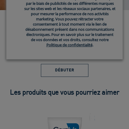
par le biais de publicités de ses différentes marques
par le biais de publicités de ses différentes marques
sur les sites web et les réseaux sociaux partenaires, et
sur les sites web et les réseaux sociaux partenaires, et
pour mesurer la performance de nos activités
pour mesurer la performance de nos activités
marketing. Vous pouvez rétracter votre
marketing. Vous pouvez rétracter votre
consentement à tout moment via le lien de
consentement à tout moment via le lien de
TROUVEZ LES
désabonnement présent dans nos communications
désabonnement présent dans nos communications
PRODUITS CERAVE
électroniques. Pour en savoir plus sur le traitement
électroniques. Pour en savoir plus sur le traitement
de vos données et vos droits, consultez notre
de vos données et vos droits, consultez notre
Politique de confidentialité
Politique de confidentialité
.
.
FAITS POUR VOUS
DÉBUTER
Les produits que vous pourriez aimer