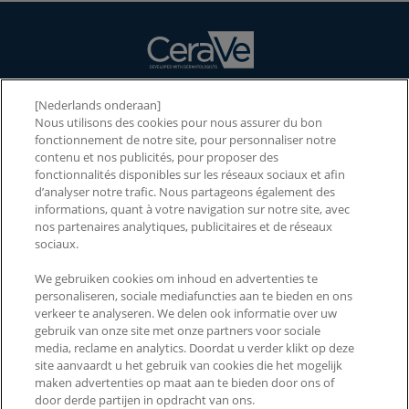
[Nederlands onderaan]
NOS PRODUITS
Nous utilisons des cookies pour nous assurer du bon
fonctionnement de notre site, pour personnaliser notre
NOS INGRÉDIENTS
contenu et nos publicités, pour proposer des
fonctionnalités disponibles sur les réseaux sociaux et afin
NOTRE MARQUE
d’analyser notre trafic. Nous partageons également des
informations, quant à votre navigation sur notre site, avec
2026 CERAWARDS
nos partenaires analytiques, publicitaires et de réseaux
sociaux.
We gebruiken cookies om inhoud en advertenties te
CONTACTEZ-NOUS
PAYS ET RÉGIONS
personaliseren, sociale mediafuncties aan te bieden en ons
verkeer te analyseren. We delen ook informatie over uw
FAQ
ACCESSIBILITÉ
gebruik van onze site met onze partners voor sociale
media, reclame en analytics. Doordat u verder klikt op deze
MENTIONS LÉGALES
POLITIQUE DE
site aanvaardt u het gebruik van cookies die het mogelijk
CONFIDENTIALITÉ
maken advertenties op maat aan te bieden door ons of
door derde partijen in opdracht van ons.