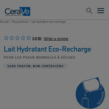
Main Navigation
Rechercher
open sea
open 
Accueil
/
Nos produits
/
lait-hydratant-eco-recharge
0.0
(0)
Write a review
Lait Hydratant Eco-Recharge
POUR LES PEAUX NORMALES À SÈCHES
SANS PARFUM, NON COMÉDOGÈNE