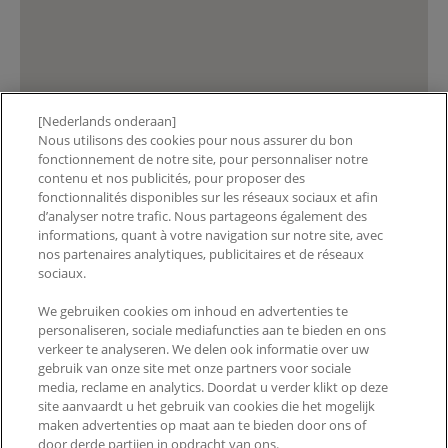
[Nederlands onderaan]
Nous utilisons des cookies pour nous assurer du bon
fonctionnement de notre site, pour personnaliser notre
contenu et nos publicités, pour proposer des
fonctionnalités disponibles sur les réseaux sociaux et afin
d’analyser notre trafic. Nous partageons également des
Showing stores that carry results of
:
informations, quant à votre navigation sur notre site, avec
nos partenaires analytiques, publicitaires et de réseaux
sociaux.
AGALEC SA
BD ARISTIDE BRIAND 5, ANDERLECHT, 1070, BE
We gebruiken cookies om inhoud en advertenties te
personaliseren, sociale mediafuncties aan te bieden en ons
AGUEZNAY
verkeer te analyseren. We delen ook informatie over uw
gebruik van onze site met onze partners voor sociale
Avenue Van Beesen 36, BRUXELLES, 1090, BE
media, reclame en analytics. Doordat u verder klikt op deze
site aanvaardt u het gebruik van cookies die het mogelijk
AKSA PHARMA
maken advertenties op maat aan te bieden door ons of
BD DE LA WOLUWE 70, WOLUWE-SAINT-LAMBERT,
door derde partijen in opdracht van ons.