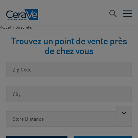
Main Navigation
Rechercher
open sea
open 
Accueil
/
Où acheter
Trouvez un point de vente près
de chez vous
Zip Code
City
Store Distance