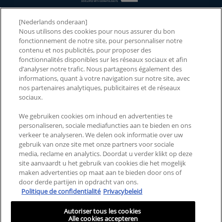
[Nederlands onderaan]
NOS PRODUITS
Nous utilisons des cookies pour nous assurer du bon
fonctionnement de notre site, pour personnaliser notre
NOS INGRÉDIENTS
contenu et nos publicités, pour proposer des
fonctionnalités disponibles sur les réseaux sociaux et afin
NOTRE MARQUE
d’analyser notre trafic. Nous partageons également des
informations, quant à votre navigation sur notre site, avec
2026 CERAWARDS
nos partenaires analytiques, publicitaires et de réseaux
sociaux.
We gebruiken cookies om inhoud en advertenties te
CONTACTEZ-NOUS
PAYS ET RÉGIONS
personaliseren, sociale mediafuncties aan te bieden en ons
verkeer te analyseren. We delen ook informatie over uw
FAQ
ACCESSIBILITÉ
gebruik van onze site met onze partners voor sociale
media, reclame en analytics. Doordat u verder klikt op deze
MENTIONS LÉGALES
POLITIQUE DE
site aanvaardt u het gebruik van cookies die het mogelijk
CONFIDENTIALITÉ
maken advertenties op maat aan te bieden door ons of
door derde partijen in opdracht van ons.
CONDITIONS GÉNÉRALES
GESTION DES COOKIES
Politique de confidentialité
Privacybeleid
D’UTILISATION
Autoriser tous les cookies
Alle cookies accepteren