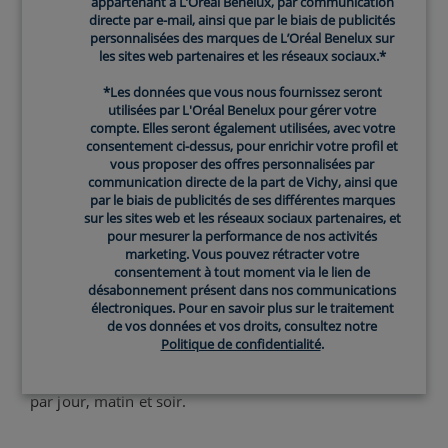
appartenant à L’Oréal Benelux, par communication
directe par e-mail, ainsi que par le biais de publicités
2. Crème pour le visage
personnalisées des marques de L’Oréal Benelux sur
les sites web partenaires et les réseaux sociaux.*
Après le nettoyage, il est temps d'appliquer une crème
pour le visage. Cette étape est essentielle pour tous,
*Les données que vous nous fournissez seront
utilisées par L'Oréal Benelux pour gérer votre
mais il est important de choisir une crème hydratante
compte. Elles seront également utilisées, avec votre
adaptée aux besoins de votre peau. Vous pourrez ainsi
consentement ci-dessus, pour enrichir votre profil et
hydrater et nourrir votre peau sans provoquer d'excès
vous proposer des offres personnalisées par
communication directe de la part de Vichy, ainsi que
de brillance ou de poussées d'acné.
par le biais de publicités de ses différentes marques
sur les sites web et les réseaux sociaux partenaires, et
Choisissez une crème sans parfum qui n'obstrue pas
pour mesurer la performance de nos activités
marketing. Vous pouvez rétracter votre
vos pores (« non comédogène »). Des ingrédients tels
consentement à tout moment via le lien de
que les céramides, l'acide hyaluronique et la
désabonnement présent dans nos communications
niacinamide sont très bénéfiques pour la peau. Les
électroniques. Pour en savoir plus sur le traitement
de vos données et vos droits, consultez notre
crèmes hydratantes de
CeraVe hydratent, retiennent
Politique de confidentialité
.
l'humidité et aident à restaurer la barrière protectrice
de la peau. Appliquez votre crème hydratante deux fois
par jour, matin et soir.