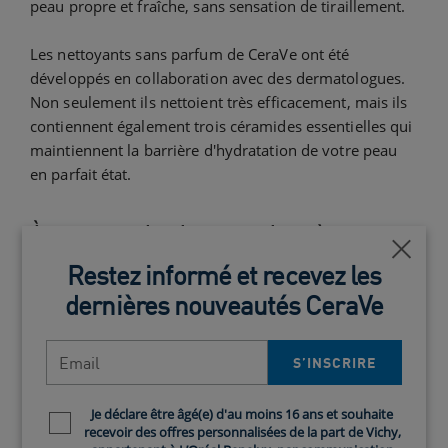
peau propre et fraîche, sans sensation de tiraillement.
Les nettoyants sans parfum de CeraVe ont été
développés en collaboration avec des dermatologues.
Non seulement ils nettoient très efficacement, mais ils
contiennent également trois céramides essentielles qui
maintiennent la barrière d'hydratation de votre peau
en parfait état.
À essayer absolument : la crème
nettoyante hydratante CeraVe
Ferm
Restez informé et recevez les
Notre
crème nettoyante hydratante CeraVe
est le point
dernières nouveautés CeraVe
de départ idéal de votre routine de soins de la peau.
Grâce à une combinaison de céramides et d'acide
Email
S’INSCRIRE​
hyaluronique, ce nettoyant est idéal pour votre routine
du matin et du soir. Il nettoie votre peau sans la laisser
tiraillée ou sèche.
Je déclare être âgé(e) d'au moins 16 ans et souhaite
Newsletter policy
recevoir des offres personnalisées de la part de Vichy,