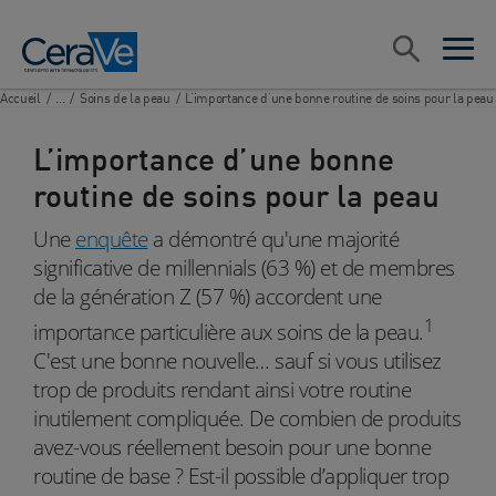
Main Navigation
Rechercher
open sea
open 
Accueil
/
...
/
Soins de la peau
/
L’importance d’une bonne routine de soins pour la peau
L’importance d’une bonne
routine de soins pour la peau
Une
enquête
a démontré qu'une majorité
significative de millennials (63 %) et de membres
de la génération Z (57 %) accordent une
1
importance particulière aux soins de la peau.
C'est une bonne nouvelle… sauf si vous utilisez
trop de produits rendant ainsi votre routine
inutilement compliquée. De combien de produits
avez-vous réellement besoin pour une bonne
routine de base ? Est-il possible d’appliquer trop