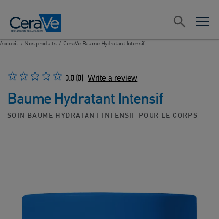
Main Navigation
Rechercher
open sea
open 
Accueil
/
Nos produits
/
CeraVe Baume Hydratant Intensif
0.0
(0)
Write a review
Baume Hydratant Intensif
SOIN BAUME HYDRATANT INTENSIF POUR LE CORPS