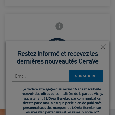
Frontside Info icon
 Close icon
Ferm
Ferm
Restez informé et recevez les
Restez informé et recevez les
Une combinaison d'ingrédients qui
dernières nouveautés CeraVe
dernières nouveautés CeraVe
Card Frontside
hydratent intensément l'épiderme.
Email
Email
Complexe Hydro-Urea
S’INSCRIRE​
S’INSCRIRE​
Je déclare être âgé(e) d'au moins 16 ans et souhaite
Je déclare être âgé(e) d'au moins 16 ans et souhaite
Newsletter policy
Newsletter policy
recevoir des offres personnalisées de la part de Vichy,
recevoir des offres personnalisées de la part de Vichy,
appartenant à L’Oréal Benelux, par communication
appartenant à L’Oréal Benelux, par communication
directe par e-mail, ainsi que par le biais de publicités
directe par e-mail, ainsi que par le biais de publicités
personnalisées des marques de L’Oréal Benelux sur
personnalisées des marques de L’Oréal Benelux sur
les sites web partenaires et les réseaux sociaux.*
les sites web partenaires et les réseaux sociaux.*