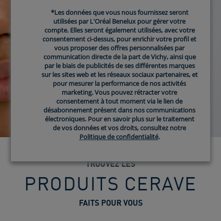
*Les données que vous nous fournissez seront
*Les données que vous nous fournissez seront
utilisées par L'Oréal Benelux pour gérer votre
utilisées par L'Oréal Benelux pour gérer votre
compte. Elles seront également utilisées, avec votre
compte. Elles seront également utilisées, avec votre
consentement ci-dessus, pour enrichir votre profil et
consentement ci-dessus, pour enrichir votre profil et
vous proposer des offres personnalisées par
vous proposer des offres personnalisées par
communication directe de la part de Vichy, ainsi que
communication directe de la part de Vichy, ainsi que
par le biais de publicités de ses différentes marques
par le biais de publicités de ses différentes marques
sur les sites web et les réseaux sociaux partenaires, et
sur les sites web et les réseaux sociaux partenaires, et
pour mesurer la performance de nos activités
pour mesurer la performance de nos activités
marketing. Vous pouvez rétracter votre
marketing. Vous pouvez rétracter votre
consentement à tout moment via le lien de
consentement à tout moment via le lien de
désabonnement présent dans nos communications
désabonnement présent dans nos communications
électroniques. Pour en savoir plus sur le traitement
électroniques. Pour en savoir plus sur le traitement
de vos données et vos droits, consultez notre
de vos données et vos droits, consultez notre
Politique de confidentialité
Politique de confidentialité
.
.
TROUVEZ LES
PRODUITS CERAVE
FAITS POUR VOUS