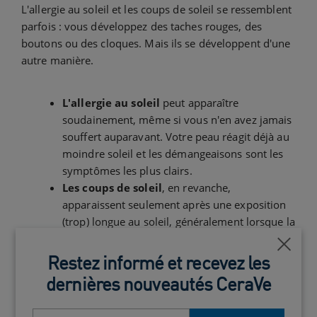
L'allergie au soleil et les coups de soleil se ressemblent
parfois : vous développez des taches rouges, des
boutons ou des cloques. Mais ils se développent d'une
autre manière.
L'allergie au soleil
peut apparaître
soudainement, même si vous n'en avez jamais
souffert auparavant. Votre peau réagit déjà au
moindre soleil et les démangeaisons sont les
symptômes les plus clairs.
Les coups de soleil
, en revanche,
apparaissent seulement après une exposition
(trop) longue au soleil, généralement lorsque la
peau n'est pas suffisamment protégée. Votre
Ferm
peau devient rouge, douloureuse, chaude et
Restez informé et recevez les
parfois même enflée. Dans les cas graves, vous
dernières nouveautés CeraVe
pouvez avoir de la fièvre ou vous sentir
grippal.
Email