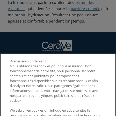
La formule sans parfum contient des
céramides
essentiels
qui aident à restaurer la
barrière cutanée
et à
maintenir l'hydratation. Résultat : une peau douce,
apaisée et confortable pendant longtemps.
[Nederlands onderaan]
NOS PRODUITS
Nous utilisons des cookies pour nous assurer du bon
fonctionnement de notre site, pour personnaliser notre
NOS INGRÉDIENTS
contenu et nos publicités, pour proposer des
fonctionnalités disponibles sur les réseaux sociaux et afin
NOTRE MARQUE
d’analyser notre trafic. Nous partageons également des
informations, quant à votre navigation sur notre site, avec
2026 CERAWARDS
nos partenaires analytiques, publicitaires et de réseaux
sociaux.
We gebruiken cookies om inhoud en advertenties te
CONTACTEZ-NOUS
PAYS ET RÉGIONS
personaliseren, sociale mediafuncties aan te bieden en ons