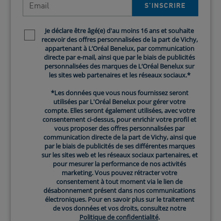
S’INSCRIRE​
Prévenir les allergies au soleil
Je déclare être âgé(e) d'au moins 16 ans et souhaite
Newsletter policy
recevoir des offres personnalisées de la part de Vichy,
L'allergie au soleil survient lorsque votre peau réagit de
appartenant à L’Oréal Benelux, par communication
manière hypersensible à la lumière du soleil. Le
directe par e-mail, ainsi que par le biais de publicités
meilleur moyen de prévenir les symptômes est donc
personnalisées des marques de L’Oréal Benelux sur
les sites web partenaires et les réseaux sociaux.*
simple : limitez votre exposition au soleil, en particulier
entre 12 h et 16 h, lorsque le soleil est le plus fort.
*Les données que vous nous fournissez seront
Vous voulez quand même sortir ? Ces conseils vous
utilisées par L'Oréal Benelux pour gérer votre
compte. Elles seront également utilisées, avec votre
seront alors utiles :
consentement ci-dessus, pour enrichir votre profil et
vous proposer des offres personnalisées par
Beaucoup de gens ressentent des symptômes dès les
communication directe de la part de Vichy, ainsi que
par le biais de publicités de ses différentes marques
premiers rayons de soleil au printemps ou en été. C'est
sur les sites web et les réseaux sociaux partenaires, et
logique : votre peau n'est pas encore habituée aux
pour mesurer la performance de nos activités
rayons UV. En augmentant progressivement votre
marketing. Vous pouvez rétracter votre
consentement à tout moment via le lien de
exposition au soleil, vous permettez à votre peau de
désabonnement présent dans nos communications
s'adapter.
électroniques. Pour en savoir plus sur le traitement
de vos données et vos droits, consultez notre
Politique de confidentialité
.
Qu'est-ce qui peut encore aider ?