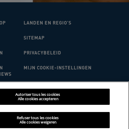
OP
LANDEN EN REGIO'S
SITEMAP
N
PRIVACYBELEID
N
MIJN COOKIE-INSTELLINGEN
IEWS
Autoriser tous les cookies
Alle cookies accepteren
n gebruikt voor
Refuser tous les cookies
d.
Alle cookies weigeren