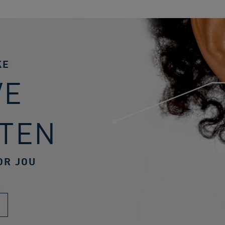
KE
VE
TEN
OR JOU