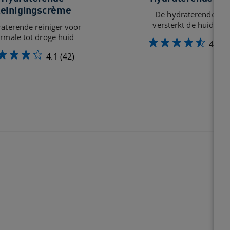
einigingscrème
De hydraterende cr
versterkt de huidbarr
aterende reiniger voor
rmale tot droge huid
4.6
(
4.1
(42)