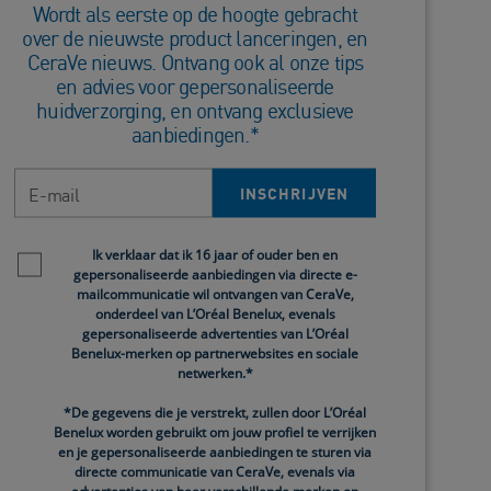
Wordt als eerste op de hoogte gebracht
Reinigingsgel
ème
over de nieuwste product lanceringen, en
ière
Normale tot gemengde huid
CeraVe nieuws. Ontvang ook al onze tips
en advies voor gepersonaliseerde
247)
4.5
(38)
huidverzorging, en ontvang exclusieve
aanbiedingen.*
E-mail
INSCHRIJVEN
Newsletter policy
Ik verklaar dat ik 16 jaar of ouder ben en
gepersonaliseerde aanbiedingen via directe e-
mailcommunicatie wil ontvangen van CeraVe,
onderdeel van L’Oréal Benelux, evenals
gepersonaliseerde advertenties van L’Oréal
Benelux-merken op partnerwebsites en sociale
netwerken.*
*De gegevens die je verstrekt, zullen door L’Oréal
Benelux worden gebruikt om jouw profiel te verrijken
en je gepersonaliseerde aanbiedingen te sturen via
directe communicatie van CeraVe, evenals via