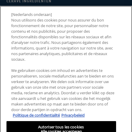
CERAVE INGREDIËNTEN
WAAROM CERAVE
[Nederlands onderaan]
Nous utilisons des cookies pour nous assurer du bon
2026 CERAWARDS
fonctionnement de notre site, pour personnaliser notre
contenu et nos publicités, pour proposer des
fonctionnalités disponibles sur les réseaux sociaux et afin
d’analyser notre trafic. Nous partageons également des
NEEM CONTACT MET ONS
LANDEN EN REGIO'S
informations, quant à votre navigation sur notre site, avec
nos partenaires analytiques, publicitaires et de réseaux
OP
sociaux.
VEELGESTELDE VRAGEN
SITEMAP
We gebruiken cookies om inhoud en advertenties te
personaliseren, sociale mediafuncties aan te bieden en ons
ALGEMENE VOORWAARDEN
PRIVACYBELEID
verkeer te analyseren. We delen ook informatie over uw
gebruik van onze site met onze partners voor sociale
ALGEMENE VOORWAARDEN
MIJN COOKIE-
media, reclame en analytics. Doordat u verder klikt op deze
VOOR CONSUMENTEN
INSTELLINGEN
site aanvaardt u het gebruik van cookies die het mogelijk
REVIEWS EN RECENSIES
maken advertenties op maat aan te bieden door ons of
door derde partijen in opdracht van ons.
Politique de confidentialité
Privacybeleid
Deze site is bedoeld voor consumenten uit de Benelux. Cookies en
gerelateerde technologie worden gebruikt voor advertenties. Voor meer
Autoriser tous les cookies
informatie of om je af te melden, ga je naar
AdChoices
en ons privacybeleid.
Alle cookies accepteren