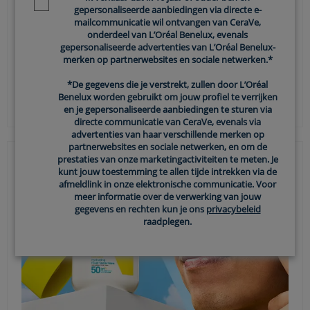
gepersonaliseerde aanbiedingen via directe e-
mailcommunicatie wil ontvangen van CeraVe,
Hoe vaak SPF 50+ opnieuw aanbrengen
onderdeel van L’Oréal Benelux, evenals
op het strand?
gepersonaliseerde advertenties van L’Oréal Benelux-
merken op partnerwebsites en sociale netwerken.*
Een dagje strand? Dan is goede zonbescherming
*De gegevens die je verstrekt, zullen door L’Oréal
essentieel. Hoewel elke zonnebrand helpt, is SPF 50+
Benelux worden gebruikt om jouw profiel te verrijken
ideaal voor een hoge bescherming tegen UV-stralen…
en je gepersonaliseerde aanbiedingen te sturen via
directe communicatie van CeraVe, evenals via
advertenties van haar verschillende merken op
partnerwebsites en sociale netwerken, en om de
prestaties van onze marketingactiviteiten te meten. Je
kunt jouw toestemming te allen tijde intrekken via de
afmeldlink in onze elektronische communicatie. Voor
meer informatie over de verwerking van jouw
gegevens en rechten kun je ons
privacybeleid
raadplegen.