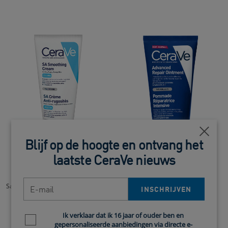
Close
Blijf op de hoogte en ontvang het
laatste CeraVe nieuws
SA Anti-Ruwe Huid Creme
Intensieve Herstellende
Balsem ​
E-mail
Salicylzuurcrème om de huidtextuur
INSCHRIJVEN
te verbeteren
Beschermende herstellende
verzorging voor zeer droge,
beschadigde en gebarsten huid.​
0.0
(0)
Ik verklaar dat ik 16 jaar of ouder ben en
Newsletter policy
gepersonaliseerde aanbiedingen via directe e-