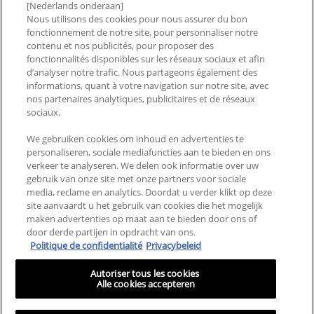
WAAROM CERAVE
[Nederlands onderaan]
Nous utilisons des cookies pour nous assurer du bon
2026 CERAWARDS
fonctionnement de notre site, pour personnaliser notre
contenu et nos publicités, pour proposer des
fonctionnalités disponibles sur les réseaux sociaux et afin
d’analyser notre trafic. Nous partageons également des
NEEM CONTACT MET ONS
LANDEN EN REGIO'S
informations, quant à votre navigation sur notre site, avec
nos partenaires analytiques, publicitaires et de réseaux
OP
sociaux.
VEELGESTELDE VRAGEN
SITEMAP
We gebruiken cookies om inhoud en advertenties te
personaliseren, sociale mediafuncties aan te bieden en ons
ALGEMENE VOORWAARDEN
PRIVACYBELEID
verkeer te analyseren. We delen ook informatie over uw
gebruik van onze site met onze partners voor sociale
ALGEMENE VOORWAARDEN
MIJN COOKIE-
media, reclame en analytics. Doordat u verder klikt op deze
VOOR CONSUMENTEN
INSTELLINGEN
site aanvaardt u het gebruik van cookies die het mogelijk
REVIEWS EN RECENSIES
maken advertenties op maat aan te bieden door ons of
door derde partijen in opdracht van ons.
Politique de confidentialité
Privacybeleid
Deze site is bedoeld voor consumenten uit de Benelux. Cookies en
gerelateerde technologie worden gebruikt voor advertenties. Voor meer
Autoriser tous les cookies
informatie of om je af te melden, ga je naar
AdChoices
en ons privacybeleid.
Alle cookies accepteren
CeraVe behandelt geen subcutane aandoeningen. MVE is een geregistreerd
handelsmerk van DFB Technology, Ltd. Patent No. 6,709,663. &copy; CeraVe