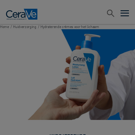
Main Navigation
Zoeken
open sea
open 
Home
/
Huidverzorging
/
Hydraterende crèmes voor het lichaam