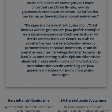
0.0
(0)
mailcommunicatie wil ontvangen van CeraVe,
onderdeel van L’Oréal Benelux, evenals
gepersonaliseerde advertenties van L’Oréal Benelux-
merken op partnerwebsites en sociale netwerken.*
*De gegevens die je verstrekt, zullen door L’Oréal
Benelux worden gebruikt om jouw profiel te verrijken
en je gepersonaliseerde aanbiedingen te sturen via
directe communicatie van CeraVe, evenals via
advertenties van haar verschillende merken op
partnerwebsites en sociale netwerken, en om de
prestaties van onze marketingactiviteiten te meten. Je
kunt jouw toestemming te allen tijde intrekken via de
afmeldlink in onze elektronische communicatie. Voor
meer informatie over de verwerking van jouw
gegevens en rechten kun je ons
privacybeleid
raadplegen.
Herstellende Handcrème
SA Herstellende Voetcrème
Hydraterende, herstellende en niet
Regenererende crème met
vette handcrème
salicylzuur die de huid van de voeten