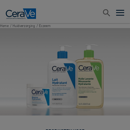
Main Navigation
Zoeken
open sea
open 
Home
/
Huidverzorging
/
Eczeem