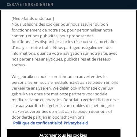
CERAVE INGREDIËNTEN
WAAROM CERAVE
[Nederlands onderaan]
Nous utilisons des cookies pour nous assurer du bon
2026 CERAWARDS
fonctionnement de notre site, pour personnaliser notre
contenu et nos publicités, pour proposer des
fonctionnalités disponibles sur les réseaux sociaux et afin
d’analyser notre trafic. Nous partageons également des
NEEM CONTACT MET ONS
LANDEN EN REGIO'S
informations, quant à votre navigation sur notre site, avec
nos partenaires analytiques, publicitaires et de réseaux
OP
sociaux.
VEELGESTELDE VRAGEN
SITEMAP
We gebruiken cookies om inhoud en advertenties te
personaliseren, sociale mediafuncties aan te bieden en ons
ALGEMENE VOORWAARDEN
PRIVACYBELEID
verkeer te analyseren. We delen ook informatie over uw
gebruik van onze site met onze partners voor sociale
ALGEMENE VOORWAARDEN
MIJN COOKIE-
media, reclame en analytics. Doordat u verder klikt op deze
VOOR CONSUMENTEN
INSTELLINGEN
site aanvaardt u het gebruik van cookies die het mogelijk
REVIEWS EN RECENSIES
maken advertenties op maat aan te bieden door ons of
door derde partijen in opdracht van ons.
Politique de confidentialité
Privacybeleid
Deze site is bedoeld voor consumenten uit de Benelux. Cookies en
gerelateerde technologie worden gebruikt voor advertenties. Voor meer
Autoriser tous les cookies