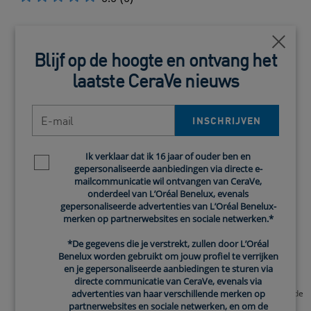
Close
Blijf op de hoogte en ontvang het
laatste CeraVe nieuws
E-mail
INSCHRIJVEN
Ik verklaar dat ik 16 jaar of ouder ben en
Newsletter policy
gepersonaliseerde aanbiedingen via directe e-
mailcommunicatie wil ontvangen van CeraVe,
onderdeel van L’Oréal Benelux, evenals
gepersonaliseerde advertenties van L’Oréal Benelux-
merken op partnerwebsites en sociale netwerken.*
*De gegevens die je verstrekt, zullen door L’Oréal
Benelux worden gebruikt om jouw profiel te verrijken
en je gepersonaliseerde aanbiedingen te sturen via
Hydraterende Schuimende
Hydraterende Crème
directe communicatie van CeraVe, evenals via
Reinigingsolie
De hydraterende crème versterkt de
advertenties van haar verschillende merken op
huidbarrière
Normale tot zeer droge huid.
partnerwebsites en sociale netwerken, en om de