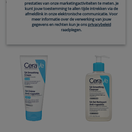
Geschikt voor baby’s en getest op
prestaties van onze marketingactiviteiten te meten. Je
een huid met neiging tot atopie.
4.6
(247)
kunt jouw toestemming te allen tijde intrekken via de
afmeldlink in onze elektronische communicatie. Voor
4.8
(19)
meer informatie over de verwerking van jouw
gegevens en rechten kun je ons
privacybeleid
raadplegen.