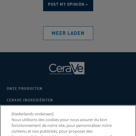
MEER LADEN
ONZE PRODUCTEN
CERAVE INGREDIËNTEN
WAAROM CERAVE
[Nederlands onderaan]
Nous utilisons des cookies pour nous assurer du bon
2026 CERAWARDS
fonctionnement de notre site, pour personnaliser notre
contenu et nos publicités, pour proposer des