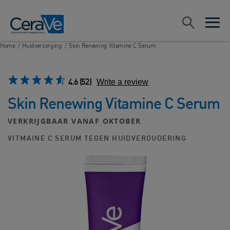
Main Navigation
Zoeken
open sea
open 
Home
/
Huidverzorging
/
Skin Renewing Vitamine C Serum
4.6
(52)
Write a review
Skin Renewing Vitamine C Serum
VERKRIJGBAAR VANAF OKTOBER
VITMAINE C SERUM TEGEN HUIDVEROUDERING