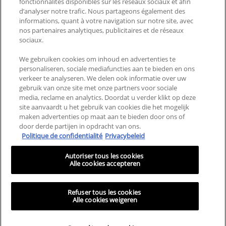
fonctionnalités disponibles sur les réseaux sociaux et afin
d’analyser notre trafic. Nous partageons également des
NEEM CONTACT MET ONS
LANDEN EN REGIO'S
informations, quant à votre navigation sur notre site, avec
nos partenaires analytiques, publicitaires et de réseaux
OP
sociaux.
VEELGESTELDE VRAGEN
SITEMAP
We gebruiken cookies om inhoud en advertenties te
personaliseren, sociale mediafuncties aan te bieden en ons
ALGEMENE VOORWAARDEN
PRIVACYBELEID
verkeer te analyseren. We delen ook informatie over uw
gebruik van onze site met onze partners voor sociale
ALGEMENE VOORWAARDEN
MIJN COOKIE-
media, reclame en analytics. Doordat u verder klikt op deze
VOOR CONSUMENTEN
INSTELLINGEN
site aanvaardt u het gebruik van cookies die het mogelijk
REVIEWS EN RECENSIES
maken advertenties op maat aan te bieden door ons of
door derde partijen in opdracht van ons.
Politique de confidentialité
Privacybeleid
Deze site is bedoeld voor consumenten uit de Benelux. Cookies en
gerelateerde technologie worden gebruikt voor advertenties. Voor meer
Autoriser tous les cookies
informatie of om je af te melden, ga je naar
AdChoices
en ons privacybeleid.
Alle cookies accepteren
CeraVe behandelt geen subcutane aandoeningen. MVE is een geregistreerd
handelsmerk van DFB Technology, Ltd. Patent No. 6,709,663. &copy; CeraVe
2025
Refuser tous les cookies
Alle cookies weigeren