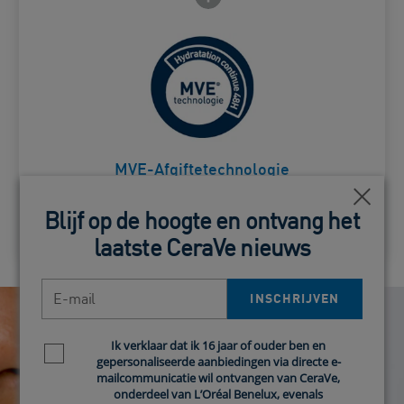
Zorgt voor een geleidelijke
afgifte van actieve
ingrediënten, voor
Card Frontside
langdurige hydratatie.
MVE-Afgiftetechnologie
Close
Close
Blijf op de hoogte en ontvang het
Blijf op de hoogte en ontvang het
laatste CeraVe nieuws
laatste CeraVe nieuws
E-mail
E-mail
INSCHRIJVEN
INSCHRIJVEN
Ik verklaar dat ik 16 jaar of ouder ben en
Ik verklaar dat ik 16 jaar of ouder ben en
Newsletter policy
Newsletter policy
gepersonaliseerde aanbiedingen via directe e-
gepersonaliseerde aanbiedingen via directe e-
mailcommunicatie wil ontvangen van CeraVe,
mailcommunicatie wil ontvangen van CeraVe,
onderdeel van L’Oréal Benelux, evenals
onderdeel van L’Oréal Benelux, evenals