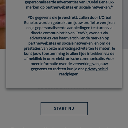
gepersonaliseerde advertenties van L’Oréal Benelux-
gepersonaliseerde advertenties van L’Oréal Benelux-
merken op partnerwebsites en sociale netwerken.*
merken op partnerwebsites en sociale netwerken.*
*De gegevens die je verstrekt, zullen door L’Oréal
*De gegevens die je verstrekt, zullen door L’Oréal
Benelux worden gebruikt om jouw profiel te verrijken
Benelux worden gebruikt om jouw profiel te verrijken
en je gepersonaliseerde aanbiedingen te sturen via
en je gepersonaliseerde aanbiedingen te sturen via
directe communicatie van CeraVe, evenals via
directe communicatie van CeraVe, evenals via
advertenties van haar verschillende merken op
advertenties van haar verschillende merken op
partnerwebsites en sociale netwerken, en om de
partnerwebsites en sociale netwerken, en om de
prestaties van onze marketingactiviteiten te meten. Je
prestaties van onze marketingactiviteiten te meten. Je
kunt jouw toestemming te allen tijde intrekken via de
kunt jouw toestemming te allen tijde intrekken via de
afmeldlink in onze elektronische communicatie. Voor
afmeldlink in onze elektronische communicatie. Voor
meer informatie over de verwerking van jouw
meer informatie over de verwerking van jouw
ONTDEK WELKE
gegevens en rechten kun je ons
gegevens en rechten kun je ons
privacybeleid
privacybeleid
CERAVE PRODUCTEN
raadplegen.
raadplegen.
DE BESTE ZIJN VOOR JOU
START NU