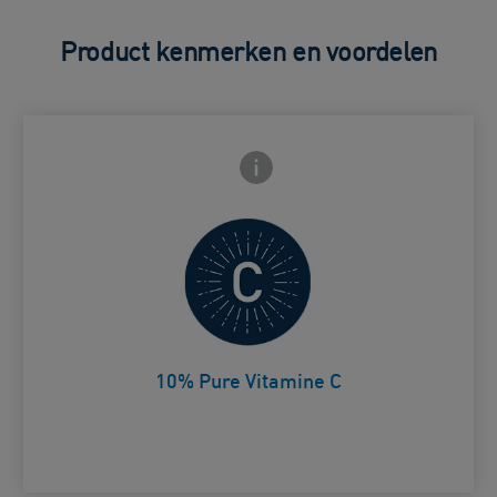
Product kenmerken en voordelen
Frontside Info icon
 Close icon
Helpt de huid te verhelderen en te
beschermen tegen oxidatieve
Card Frontside
stress.
10% Pure Vitamine C