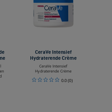
de
CeraVe Intensief
ème
Hydraterende Crème
l
CeraVe Intensief
een
Hydraterende Crème
d
0.0
(0)