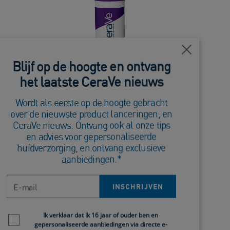
Close
Blijf op de hoogte en ontvang
het laatste CeraVe nieuws
Wordt als eerste op de hoogte gebracht
Skin Renewing
over de nieuwste product lanceringen, en
um
Retinol Serum
CeraVe nieuws. Ontvang ook al onze tips
en advies voor gepersonaliseerde
ur
CeraVe Skin Renewing
es
Retinol Serum
huidverzorging, en ontvang exclusieve
aanbiedingen.*
4.6
(48)
E-mail
INSCHRIJVEN
Newsletter policy
Ik verklaar dat ik 16 jaar of ouder ben en
gepersonaliseerde aanbiedingen via directe e-