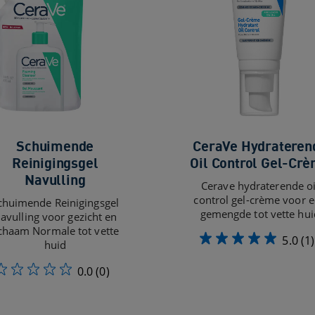
Schuimende
CeraVe Hydrateren
Reinigingsgel
Oil Control Gel-Cr
Navulling
Cerave hydraterende oi
control gel-crème voor 
chuimende Reinigingsgel
gemengde tot vette hui
avulling voor gezicht en
ichaam Normale tot vette
5.0
(1)
huid
0.0
(0)