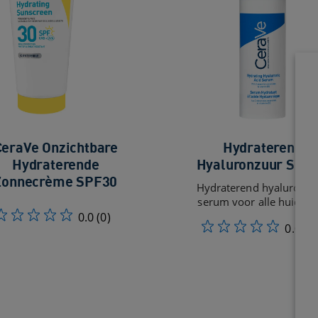
CeraVe Onzichtbare
Hydraterend
Hydraterende
Hyaluronzuur Ser
Zonnecrème SPF30
Hydraterend hyaluronzu
serum voor alle huidtyp
0.0
(0)
0.0
(0)