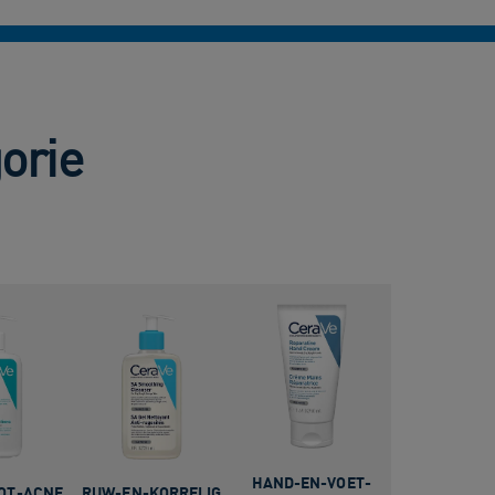
orie
HAND-EN-VOET​-
TOT-ACNE
RUW-EN-KORRELIG​