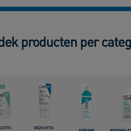
dek producten per categ
ICHTS-
GEZICHTS-
SERUMS
NEIGING-