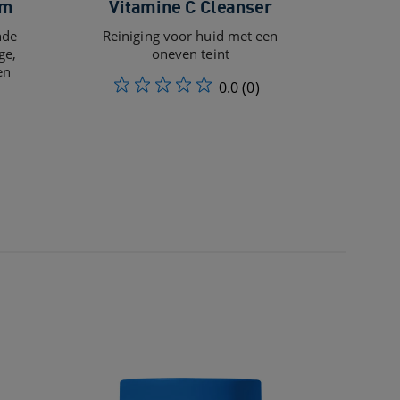
m ​
Vitamine C Cleanser
nde
Reiniging voor huid met een
ge,
oneven teint
en
0.0
(0)