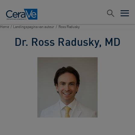
Main Navigation
Zoeken
open sea
open 
Home
/
Landingspagina van auteur
/
Ross Radusky
Dr. Ross Radusky, MD