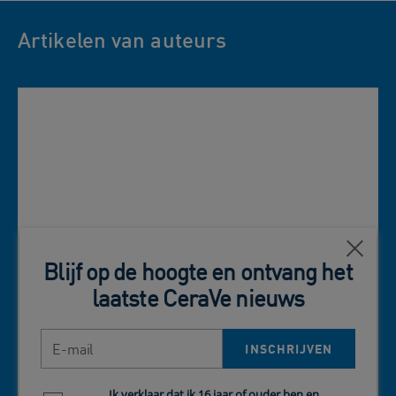
Artikelen van auteurs
Close
Blijf op de hoogte en ontvang het
laatste CeraVe nieuws
Wat betekent SPF? Alles over
E-mail
INSCHRIJVEN
SPF 15, 30 en 50+ met Dr.
Radusky
Ik verklaar dat ik 16 jaar of ouder ben en