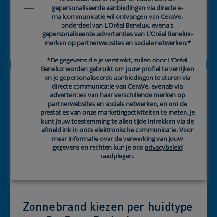
Newsletter policy
gepersonaliseerde aanbiedingen via directe e-
Zonnebrand is een essentiële stap
mailcommunicatie wil ontvangen van CeraVe,
om je huid te beschermen tegen
onderdeel van L’Oréal Benelux, evenals
gepersonaliseerde advertenties van L’Oréal Benelux-
tekenen van vroegtijdige verouderi...
merken op partnerwebsites en sociale netwerken.*
*De gegevens die je verstrekt, zullen door L’Oréal
Benelux worden gebruikt om jouw profiel te verrijken
en je gepersonaliseerde aanbiedingen te sturen via
directe communicatie van CeraVe, evenals via
advertenties van haar verschillende merken op
partnerwebsites en sociale netwerken, en om de
prestaties van onze marketingactiviteiten te meten. Je
kunt jouw toestemming te allen tijde intrekken via de
afmeldlink in onze elektronische communicatie. Voor
meer informatie over de verwerking van jouw
gegevens en rechten kun je ons
privacybeleid
raadplegen.
Zonnebrand kiezen per huidtype