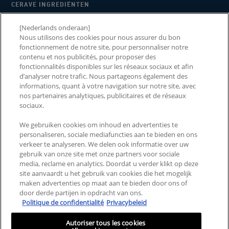
CERAVE INGREDIËNTEN
WAAROM CERAVE
[Nederlands onderaan]
Nous utilisons des cookies pour nous assurer du bon
2026 CERAWARDS
fonctionnement de notre site, pour personnaliser notre
contenu et nos publicités, pour proposer des
fonctionnalités disponibles sur les réseaux sociaux et afin
d’analyser notre trafic. Nous partageons également des
NEEM CONTACT MET ONS
informations, quant à votre navigation sur notre site, avec
LANDEN EN REGIO'S
nos partenaires analytiques, publicitaires et de réseaux
OP
sociaux.
VEELGESTELDE VRAGEN
SITEMAP
We gebruiken cookies om inhoud en advertenties te
personaliseren, sociale mediafuncties aan te bieden en ons
ALGEMENE VOORWAARDEN
PRIVACYBELEID
verkeer te analyseren. We delen ook informatie over uw
gebruik van onze site met onze partners voor sociale
ALGEMENE VOORWAARDEN
MIJN COOKIE-
media, reclame en analytics. Doordat u verder klikt op deze
VOOR CONSUMENTEN
INSTELLINGEN
site aanvaardt u het gebruik van cookies die het mogelijk
REVIEWS EN RECENSIES
maken advertenties op maat aan te bieden door ons of
door derde partijen in opdracht van ons.
Politique de confidentialité
Privacybeleid
Deze site is bedoeld voor consumenten uit de Benelux. Cookies en
gerelateerde technologie worden gebruikt voor advertenties. Voor meer
Autoriser tous les cookies
informatie of om je af te melden, ga je naar
AdChoices
en ons privacybeleid.