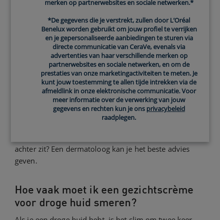
merken op partnerwebsites en sociale netwerken.*
ceramiden? Lees dan
'The Ceramides Difference'
.
*De gegevens die je verstrekt, zullen door L’Oréal
Benelux worden gebruikt om jouw profiel te verrijken
Wat veroorzaakt een droge huid in het
en je gepersonaliseerde aanbiedingen te sturen via
directe communicatie van CeraVe, evenals via
gezicht?
advertenties van haar verschillende merken op
partnerwebsites en sociale netwerken, en om de
Veel mensen hebben last van een droge huid, maar de
prestaties van onze marketingactiviteiten te meten. Je
mate en hoe vaak het gebeurt verschilt per persoon.
kunt jouw toestemming te allen tijde intrekken via de
Zon, kou, droge lucht en te vaak douchen kunnen je
afmeldlink in onze elektronische communicatie. Voor
meer informatie over de verwerking van jouw
huidbarrière beschadigen, waardoor je huid uitdroogt.
gegevens en rechten kun je ons
privacybeleid
Ben je ouder dan 40? Dan heb je volgens de
Mayo
raadplegen.
Clinic
meer kans op een droge huid.3 Heb je een droge,
jeukende huid en denk je dat er een huidprobleem
achter zit? Een dermatoloog kan je het beste advies
geven.
Hoe vaak moet ik een gezichtscrème
voor droge huid smeren?
Als je een droge huid hebt, is het slim om twee keer