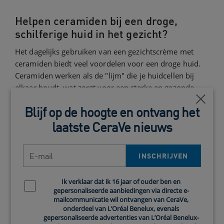
Helpen ceramiden bij een droge,
schilferige huid in het gezicht?
Het dagelijks gebruiken van een gezichtscrème met
ceramiden biedt veel voordelen voor een droge huid.
Ceramiden werken als de "lijm" die je huidcellen bij
elkaar houdt, wat zorgt voor een sterke en gezonde
huidbarrière. Uit
studies
blijkt dat een lager
Close
Blijf op de hoogte en ontvang het
ceramideniveau wordt gelinkt aan droge
1
huidaandoeningen zoals eczeem en psoriasis.
laatste CeraVe nieuws
Sommige
onderzoeken
tonen aan dat crèmes met
E-mail
INSCHRIJVEN
ceramiden goed werken bij een droge huid, omdat ze
de hydratatie verhogen en de huidbarrière versterken.
Ik verklaar dat ik 16 jaar of ouder ben en
1,2
Newsletter policy
Denk bijvoorbeeld aan de
gezichtscrèmes van
gepersonaliseerde aanbiedingen via directe e-
CeraVe voor de droge huid
. Deze bevatten drie
mailcommunicatie wil ontvangen van CeraVe,
essentiële ceramiden die al van nature in je huid zitten.
onderdeel van L’Oréal Benelux, evenals
gepersonaliseerde advertenties van L’Oréal Benelux-
Wil je meer weten over de wetenschap achter CeraVe's