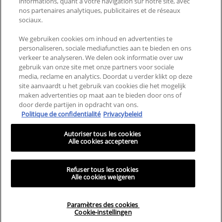
informations, quant à votre navigation sur notre site, avec
NEEM CONTACT MET ONS
LANDEN EN REGIO'S
nos partenaires analytiques, publicitaires et de réseaux
OP
sociaux.
VEELGESTELDE VRAGEN
SITEMAP
We gebruiken cookies om inhoud en advertenties te
personaliseren, sociale mediafuncties aan te bieden en ons
ALGEMENE VOORWAARDEN
PRIVACYBELEID
verkeer te analyseren. We delen ook informatie over uw
gebruik van onze site met onze partners voor sociale
ALGEMENE VOORWAARDEN
MIJN COOKIE-
media, reclame en analytics. Doordat u verder klikt op deze
VOOR CONSUMENTEN
INSTELLINGEN
site aanvaardt u het gebruik van cookies die het mogelijk
REVIEWS EN RECENSIES
maken advertenties op maat aan te bieden door ons of
door derde partijen in opdracht van ons.
Politique de confidentialité
Privacybeleid
Deze site is bedoeld voor consumenten uit de Benelux. Cookies en
gerelateerde technologie worden gebruikt voor advertenties. Voor meer
Autoriser tous les cookies
informatie of om je af te melden, ga je naar
AdChoices
en ons privacybeleid.
Alle cookies accepteren
CeraVe behandelt geen subcutane aandoeningen. MVE is een geregistreerd
handelsmerk van DFB Technology, Ltd. Patent No. 6,709,663. &copy; CeraVe
2025
Refuser tous les cookies
Alle cookies weigeren
Paramètres des cookies
Cookie-instellingen