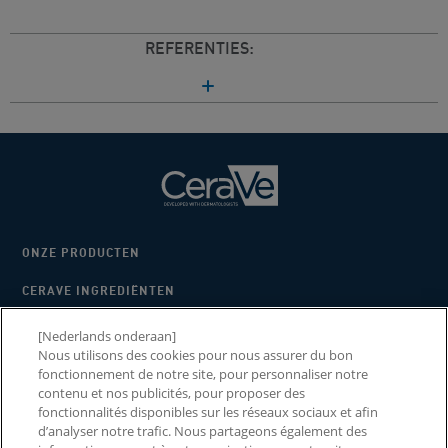
REFERENTIES:
ONZE PRODUCTEN
CERAVE INGREDIËNTEN
WAAROM CERAVE
[Nederlands onderaan]
Nous utilisons des cookies pour nous assurer du bon
2026 CERAWARDS
fonctionnement de notre site, pour personnaliser notre
contenu et nos publicités, pour proposer des
fonctionnalités disponibles sur les réseaux sociaux et afin
d’analyser notre trafic. Nous partageons également des