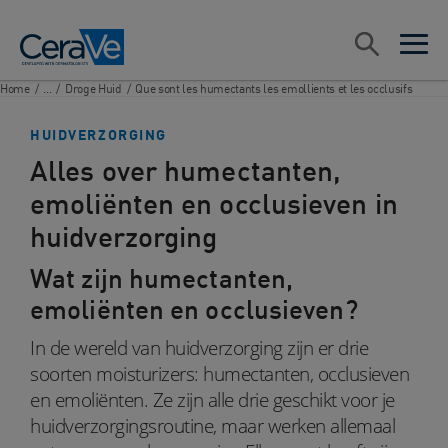
Main Navigation
Zoeken
open sea
open 
Home
/
...
/
Droge Huid
/
Que sont les humectants les emollients et les occlusifs
HUIDVERZORGING
Alles over humectanten,
emoliënten en occlusieven in
huidverzorging
Wat zijn humectanten,
emoliënten en occlusieven?
In de wereld van huidverzorging zijn er drie
soorten moisturizers: humectanten, occlusieven
en emoliënten. Ze zijn alle drie geschikt voor je
huidverzorgingsroutine, maar werken allemaal