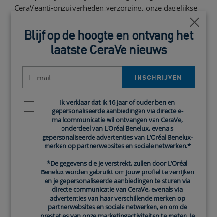
CeraVeanti-onzuiverheden verzorging, onze dagelijkse
acneverzorging met melkzuur en glycolzuur. Ook in de
Close
CeraVe SA anti-ruwe huid crèmevind je AHA’s. Dit is
Blijf op de hoogte en ontvang het
een verzachtende crème met salicylzuur en melkzuur
laatste CeraVe nieuws
die de huidtextuur helpt verbeteren.
E-mail
INSCHRIJVEN
Wat zijn occlusieven in
huidverzorging?
Ik verklaar dat ik 16 jaar of ouder ben en
Newsletter policy
gepersonaliseerde aanbiedingen via directe e-
mailcommunicatie wil ontvangen van CeraVe,
Zoals je net las, helpen humectanten om vocht aan te
onderdeel van L’Oréal Benelux, evenals
trekken. Dit is een belangrijke functie in hydratatie,
gepersonaliseerde advertenties van L’Oréal Benelux-
maar het is even belangrijk om te zorgen dat het vocht
merken op partnerwebsites en sociale netwerken.*
ook in je huid blijft.
*De gegevens die je verstrekt, zullen door L’Oréal
Benelux worden gebruikt om jouw profiel te verrijken
Occlusieven helpen om vocht in te sluiten, zodat het
en je gepersonaliseerde aanbiedingen te sturen via
directe communicatie van CeraVe, evenals via
niet verdampt van het huidoppervlak. Dit heet ook wel
advertenties van haar verschillende merken op
transepidermaal waterverlies, oftewel TEWL.
partnerwebsites en sociale netwerken, en om de
Occlusieve ingrediënten voegen geen hydratatie toe
prestaties van onze marketingactiviteiten te meten. Je