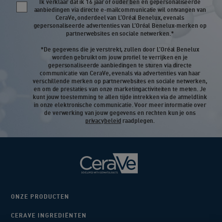
Ik verklaar dat ik 16 jaar of ouder ben en gepersonaliseerde
Newsletter policy
aanbiedingen via directe e-mailcommunicatie wil ontvangen van
CeraVe, onderdeel van L’Oréal Benelux, evenals
gepersonaliseerde advertenties van L’Oréal Benelux-merken op
partnerwebsites en sociale netwerken.*
*De gegevens die je verstrekt, zullen door L’Oréal Benelux
worden gebruikt om jouw profiel te verrijken en je
gepersonaliseerde aanbiedingen te sturen via directe
communicatie van CeraVe, evenals via advertenties van haar
verschillende merken op partnerwebsites en sociale netwerken,
en om de prestaties van onze marketingactiviteiten te meten. Je
kunt jouw toestemming te allen tijde intrekken via de afmeldlink
in onze elektronische communicatie. Voor meer informatie over
de verwerking van jouw gegevens en rechten kun je ons
privacybeleid
raadplegen.
ONZE PRODUCTEN
CERAVE INGREDIËNTEN