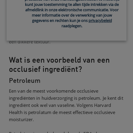
kunt jouw toestemming te allen tijde intrekken via de
aan de huid, maar vormen een barrière. Dankzij deze
afmeldlink in onze elektronische communicatie. Voor
barrière blijft vocht langer en beter in je huid. Dit
meer informatie over de verwerking van jouw
ondersteunt je huid, helpt uitdroging voorkomen en
gegevens en rechten kun je ons
privacybeleid
raadplegen.
zorgt voor langere hydratatie. Vergeleken met
humectanten hebben occlusieve moisturizers meestal
een dikkere textuur.
Wat is een voorbeeld van een
occlusief ingrediënt?
Petroleum
Een van de meest voorkomende occlusieve
ingrediënten in huidverzorging is petroleum. Je kent dit
ingrediënt ook wel van vaseline. Volgens Harvard
Health is petrolatum de meest effectieve occlusieve
moisturizer.