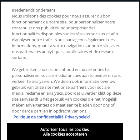
WAAROM CERAVE
[Nederlands onderaan]
Nous utilisons des cookies pour nous assurer du bon
2026 CERAWARDS
fonctionnement de notre site, pour personnaliser notre
contenu et nos publicités, pour proposer des
fonctionnalités disponibles sur les réseaux sociaux et afin
d’analyser notre trafic. Nous partageons également des
informations, quant à votre navigation sur notre site, avec
NEEM CONTACT MET ONS
LANDEN EN REGIO'S
nos partenaires analytiques, publicitaires et de réseaux
OP
sociaux.
VEELGESTELDE VRAGEN
SITEMAP
We gebruiken cookies om inhoud en advertenties te
personaliseren, sociale mediafuncties aan te bieden en ons
ALGEMENE VOORWAARDEN
PRIVACYBELEID
verkeer te analyseren. We delen ook informatie over uw
gebruik van onze site met onze partners voor sociale
ALGEMENE VOORWAARDEN
MIJN COOKIE-
media, reclame en analytics. Doordat u verder klikt op deze
VOOR CONSUMENTEN
INSTELLINGEN
site aanvaardt u het gebruik van cookies die het mogelijk
REVIEWS EN RECENSIES
maken advertenties op maat aan te bieden door ons of
door derde partijen in opdracht van ons.
Politique de confidentialité
Privacybeleid
Deze site is bedoeld voor consumenten uit de Benelux. Cookies en
gerelateerde technologie worden gebruikt voor advertenties. Voor meer
Autoriser tous les cookies
informatie of om je af te melden, ga je naar
AdChoices
en ons privacybeleid.
Alle cookies accepteren