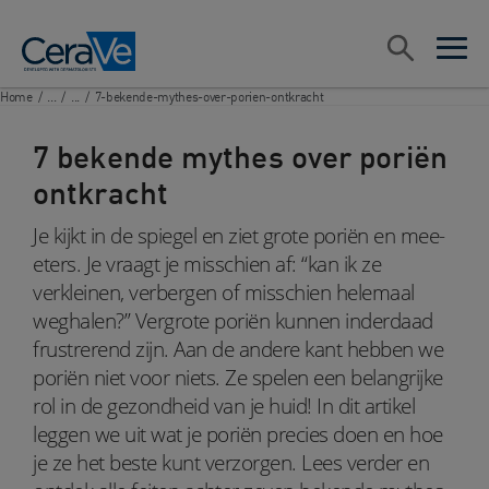
Main Navigation
Zoeken
open sea
open 
Home
/
...
/
...
/
7-bekende-mythes-over-porien-ontkracht
7 bekende mythes over poriën
ontkracht
Je kijkt in de spiegel en ziet grote poriën en mee-
eters. Je vraagt je misschien af: “kan ik ze
verkleinen, verbergen of misschien helemaal
weghalen?” Vergrote poriën kunnen inderdaad
frustrerend zijn. Aan de andere kant hebben we
poriën niet voor niets. Ze spelen een belangrijke
rol in de gezondheid van je huid! In dit artikel
leggen we uit wat je poriën precies doen en hoe
je ze het beste kunt verzorgen. Lees verder en