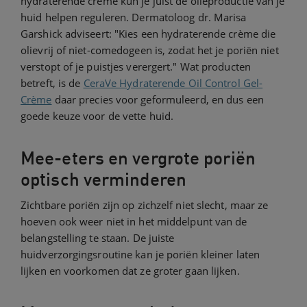
hydraterende crème kun je juist de olieproductie van je
huid helpen reguleren. Dermatoloog dr. Marisa
Garshick adviseert: "Kies een hydraterende crème die
olievrij of niet-comedogeen is, zodat het je poriën niet
verstopt of je puistjes verergert." Wat producten
betreft, is de
CeraVe Hydraterende Oil Control Gel-
Crème
daar precies voor geformuleerd, en dus een
goede keuze voor de vette huid.
Mee-eters en vergrote poriën
optisch verminderen
Zichtbare poriën zijn op zichzelf niet slecht, maar ze
hoeven ook weer niet in het middelpunt van de
belangstelling te staan. De juiste
huidverzorgingsroutine kan je poriën kleiner laten
lijken en voorkomen dat ze groter gaan lijken.