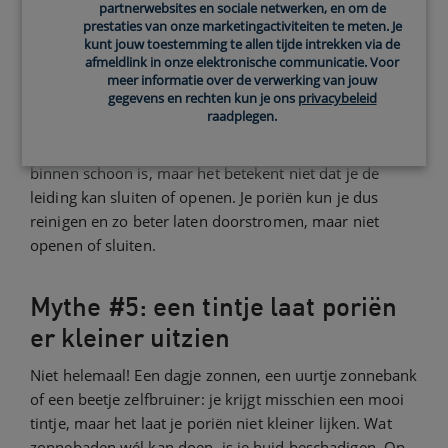
gestoomd of er in ieder geval van gehoord. Veel
partnerwebsites en sociale netwerken, en om de
prestaties van onze marketingactiviteiten te meten. Je
mensen geloven dat je gezicht stomen je poriën ‘opent’
kunt jouw toestemming te allen tijde intrekken via de
en je zo makkelijker onzuiverheden verwijdert. Dit is
afmeldlink in onze elektronische communicatie. Voor
niet waar. Je gezicht stomen kan inderdaad helpen om
meer informatie over de verwerking van jouw
gegevens en rechten kun je ons
privacybeleid
vuil en onzuiverheden te verwijderen, waardoor je
raadplegen.
poriën beter kunnen functioneren. Zie het als een soort
leiding. Water stroomt beter door als de leiding van
binnen schoon is, maar het betekent niet dat je de
leiding kan sluiten of openen. Je poriën kun je dus
reinigen en zo beter laten doorstromen, maar niet
openen of sluiten.
Mythe #5: een tintje laat poriën
er kleiner uitzien
Niet helemaal! Een dagje zonnen, een uurtje zonnebank
of een beetje zelfbruiner: je krijgt misschien een mooi
tintje, maar het laat je poriën niet kleiner lijken. Wat
zonnebaden wél kan doen, is je huid beschadigen. Op