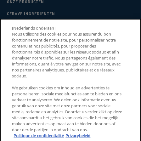
ONZE PRODUCTEN
CERAVE INGREDIËNTEN
WAAROM CERAVE
[Nederlands onderaan]
Nous utilisons des cookies pour nous assurer du bon
2026 CERAWARDS
fonctionnement de notre site, pour personnaliser notre
contenu et nos publicités, pour proposer des
fonctionnalités disponibles sur les réseaux sociaux et afin
d’analyser notre trafic. Nous partageons également des
informations, quant à votre navigation sur notre site, avec
NEEM CONTACT MET ONS
LANDEN EN REGIO'S
nos partenaires analytiques, publicitaires et de réseaux
OP
sociaux.
VEELGESTELDE VRAGEN
SITEMAP
We gebruiken cookies om inhoud en advertenties te
personaliseren, sociale mediafuncties aan te bieden en ons
ALGEMENE VOORWAARDEN
PRIVACYBELEID
verkeer te analyseren. We delen ook informatie over uw
gebruik van onze site met onze partners voor sociale
ALGEMENE VOORWAARDEN
MIJN COOKIE-
media, reclame en analytics. Doordat u verder klikt op deze
VOOR CONSUMENTEN
INSTELLINGEN
site aanvaardt u het gebruik van cookies die het mogelijk
REVIEWS EN RECENSIES
maken advertenties op maat aan te bieden door ons of
door derde partijen in opdracht van ons.
Politique de confidentialité
Privacybeleid