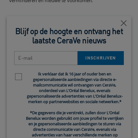
verminderen en nieuwe te voorkomen.
Mythe #3: je kunt je poriën
Close
verkleinen
Blijf op de hoogte en ontvang het
laatste CeraVe nieuws
Niet helemaal! Als je online zoekt naar "hoe grote
poriën verkleinen," krijg je een scala aan blogposts,
E-mail
artikelen en video's voorgeschoteld. Allemaal beloven
INSCHRIJVEN
ze om je poriën te verkleinen, terwijl dit technisch
gezien helemaal niet mogelijk is. Poriën kunnen niet
Ik verklaar dat ik 16 jaar of ouder ben en
Newsletter policy
kleiner worden. Wat je wél kan doen, is skincare
gepersonaliseerde aanbiedingen via directe e-
inzetten om je poriën optisch te verkleinen, oftewel
mailcommunicatie wil ontvangen van CeraVe,
onderdeel van L’Oréal Benelux, evenals
kleiner laten
lijken
.
gepersonaliseerde advertenties van L’Oréal Benelux-
merken op partnerwebsites en sociale netwerken.*
Mythe #4: je poriën kunnen
*De gegevens die je verstrekt, zullen door L’Oréal
Benelux worden gebruikt om jouw profiel te verrijken
openen en sluiten
en je gepersonaliseerde aanbiedingen te sturen via
directe communicatie van CeraVe, evenals via
Niet helemaal! Je hebt vast weleens je gezicht
advertenties van haar verschillende merken op