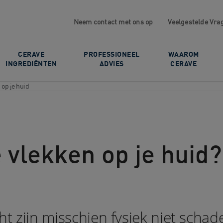
Neem contact met ons op
Veelgestelde Vra
CERAVE
PROFESSIONEEL
WAAROM
INGREDIËNTEN
ADVIES
CERAVE
 op je huid
 vlekken op je huid?
t zijn misschien fysiek niet schad