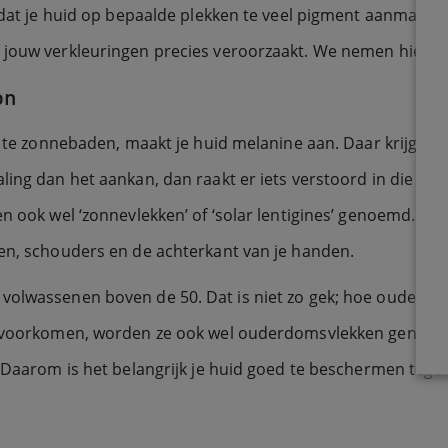
 dat je huid op bepaalde plekken te veel pigment aanmaakt.
 jouw verkleuringen precies veroorzaakt. We nemen hieron
on
t te zonnebaden, maakt je huid melanine aan. Daar krijg je e
ing dan het aankan, dan raakt er iets verstoord in die mela
en ook wel ‘zonnevlekken’ of ‘solar lentigines’ genoemd. Z
men, schouders en de achterkant van je handen.
volwassenen boven de 50. Dat is niet zo gek; hoe ouder je
 voorkomen, worden ze ook wel ouderdomsvlekken genoemd. Z
 Daarom is het belangrijk je huid goed te beschermen tegen 