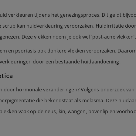
uid verkleuren tijdens het genezingsproces. Dit geldt bij
e scrub kan huidverkleuring veroorzaken. Huidirritatie doo
 genezen. Deze vlekken noem je ook wel ‘post-acne vlekken’.
m en psoriasis ook donkere vlekken veroorzaken. Daarom i
an verkleuringen door een bestaande huidaandoening.
tica
an door hormonale veranderingen? Volgens onderzoek van d
erpigmentatie die bekendstaat als melasma. Deze huidaan
de plekken vaak op de neus, kin, wangen, bovenlip en voorh