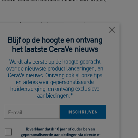
 hormonale veranderingen en agressieve
Close
d verminderen.
Blijf op de hoogte en ontvang
het laatste CeraVe nieuws
Wordt als eerste op de hoogte gebracht
nnen overal op je gezicht en lichaam
over de nieuwste product lanceringen, en
CeraVe nieuws. Ontvang ook al onze tips
an je huidskleur. Hoe donkerder de huid, hoe
en advies voor gepersonaliseerde
huidverzorging, en ontvang exclusieve
aanbiedingen.*
E-mail
INSCHRIJVEN
 produceert, wordt de huid op die plekken
Newsletter policy
ftewel: je krijgt donkere vlekken.
Ik verklaar dat ik 16 jaar of ouder ben en
gepersonaliseerde aanbiedingen via directe e-