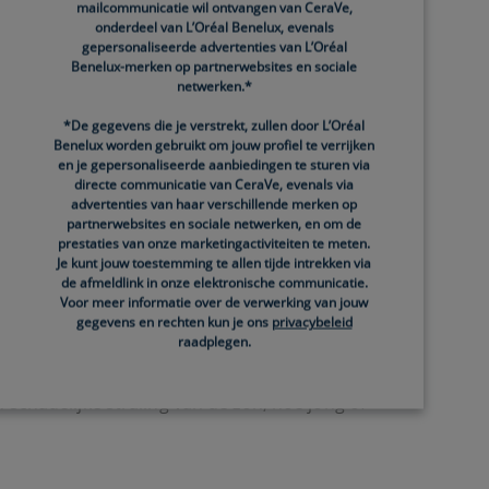
mailcommunicatie wil ontvangen van CeraVe,
 Wil je donkere vlekken effectief behandelen?
onderdeel van L’Oréal Benelux, evenals
gepersonaliseerde advertenties van L’Oréal
der de mogelijke oorzaken met je door.
Benelux-merken op partnerwebsites en sociale
netwerken.*
*De gegevens die je verstrekt, zullen door L’Oréal
Benelux worden gebruikt om jouw profiel te verrijken
en mooi zongebruind tintje van. Is je huid niet
en je gepersonaliseerde aanbiedingen te sturen via
directe communicatie van CeraVe, evenals via
nineproductie. In plaats van een egaal tintje,
advertenties van haar verschillende merken op
partnerwebsites en sociale netwerken, en om de
e komen meestal voor op plekken die het meest
prestaties van onze marketingactiviteiten te meten.
Je kunt jouw toestemming te allen tijde intrekken via
de afmeldlink in onze elektronische communicatie.
Voor meer informatie over de verwerking van jouw
 bent, hoe meer contact je huid heeft gehad met
gegevens en rechten kun je ons
privacybeleid
raadplegen.
oals je nu weet, is leeftijd echter niet de
schadelijke straling van de zon, hoe jong of