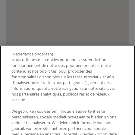
[Nederlands onderaan]
Nous utilisons des cookies pour nous assurer du bon
fonctionnement de notre site, pour personnaliser notre
Toont winkels met resultaten voor
:
contenu et nos publicités, pour proposer des
fonctionnalités disponibles sur les réseaux sociaux et afin
d’analyser notre trafic. Nous partageons également des
AGALEC SA
informations, quant à votre navigation sur notre site, avec
BD ARISTIDE BRIAND 5, ANDERLECHT, 1070, BE
nos partenaires analytiques, publicitaires et de réseaux
sociaux.
AGUEZNAY
We gebruiken cookies om inhoud en advertenties te
Avenue Van Beesen 36, BRUXELLES, 1090, BE
personaliseren, sociale mediafuncties aan te bieden en ons
AKSA PHARMA
verkeer te analyseren. We delen ook informatie over uw
gebruik van onze site met onze partners voor sociale
BD DE LA WOLUWE 70, WOLUWE-SAINT-LAMBERT,
media, reclame en analytics. Doordat u verder klikt op deze