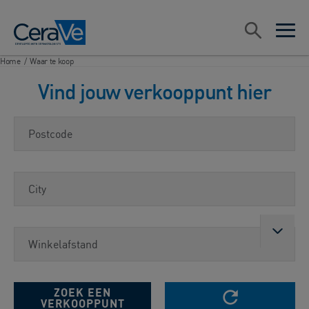
Main Navigation
Zoeken
open sea
open 
Home
/
Waar te koop
Vind jouw verkooppunt hier
Postcode
City
Winkelafstand
RESET SEARCH
ZOEK EEN
VERKOOPPUNT