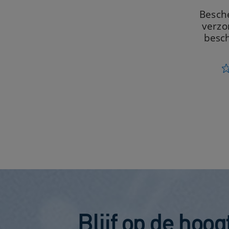
Besch
verzo
besc
Blijf op de hoo