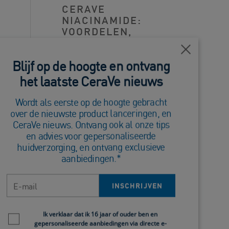
CERAVE
NIACINAMIDE:
VOORDELEN,
GEBRUIK &
WERKING |
Close
Blijf op de hoogte en ontvang
CERAVE
het laatste CeraVe nieuws
Wordt als eerste op de hoogte gebracht
INGREDIËNTEN
over de nieuwste product lanceringen, en
IN CERAVE:
CeraVe nieuws. Ontvang ook al onze tips
VOORDELEN &
en advies voor gepersonaliseerde
GEBRUIK |
huidverzorging, en ontvang exclusieve
CERAVE NL-BE
aanbiedingen.*
E-mail
INSCHRIJVEN
INGREDIENTEN
IN CERAVE:
Newsletter policy
Ik verklaar dat ik 16 jaar of ouder ben en
UREUM -
gepersonaliseerde aanbiedingen via directe e-