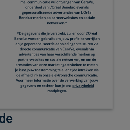
ONTDEK DE
mailcommunicatie wil ontvangen van CeraVe,
VOORDELEN |
onderdeel van L’Oréal Benelux, evenals
CERAVE
gepersonaliseerde advertenties van L’Oréal
Benelux-merken op partnerwebsites en sociale
netwerken.*
*De gegevens die je verstrekt, zullen door L’Oréal
VITAMINE E
Benelux worden gebruikt om jouw profiel te verrijken
en je gepersonaliseerde aanbiedingen te sturen via
directe communicatie van CeraVe, evenals via
advertenties van haar verschillende merken op
partnerwebsites en sociale netwerken, en om de
prestaties van onze marketingactiviteiten te meten.
Je kunt jouw toestemming te allen tijde intrekken via
de afmeldlink in onze elektronische communicatie.
Voor meer informatie over de verwerking van jouw
gegevens en rechten kun je ons
privacybeleid
raadplegen.
de