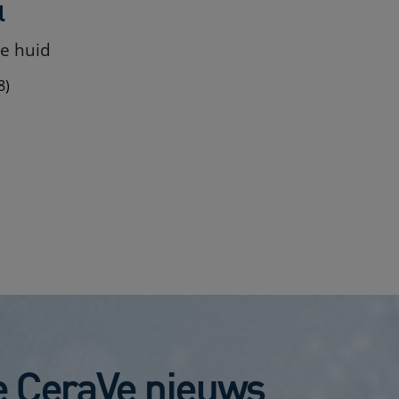
l
e huid
8)
te CeraVe nieuws