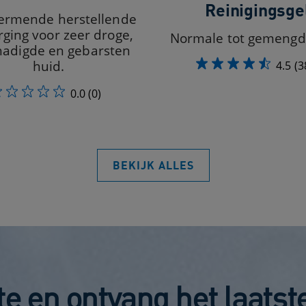
Reinigingsge
ermende herstellende
rging voor zeer droge,
Normale tot gemengd
hadigde en gebarsten
huid.​
4.5
(3
0.0
(0)
BEKIJK ALLES
gte en ontvang het laats