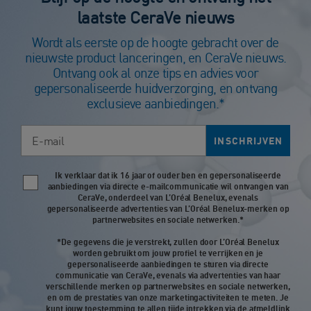
laatste CeraVe nieuws
Wordt als eerste op de hoogte gebracht over de
nieuwste product lanceringen, en CeraVe nieuws.
Ontvang ook al onze tips en advies voor
gepersonaliseerde huidverzorging, en ontvang
exclusieve aanbiedingen.*
E-mail
INSCHRIJVEN
Ik verklaar dat ik 16 jaar of ouder ben en gepersonaliseerde
Newsletter policy
aanbiedingen via directe e-mailcommunicatie wil ontvangen van
CeraVe, onderdeel van L’Oréal Benelux, evenals
gepersonaliseerde advertenties van L’Oréal Benelux-merken op
partnerwebsites en sociale netwerken.*
*De gegevens die je verstrekt, zullen door L’Oréal Benelux
worden gebruikt om jouw profiel te verrijken en je
gepersonaliseerde aanbiedingen te sturen via directe
communicatie van CeraVe, evenals via advertenties van haar
verschillende merken op partnerwebsites en sociale netwerken,
en om de prestaties van onze marketingactiviteiten te meten. Je
kunt jouw toestemming te allen tijde intrekken via de afmeldlink