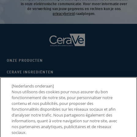
in onze elektronische communicatie. Voor meer informatie over
de verwerking van jouw gegevens en rechten kun je ons
privacybeleid
raadplegen.
ONZE PRODUCTEN
CERAVE INGREDIËNTEN
WAAROM CERAVE
[Nederlands onderaan]
Nous utilisons des cookies pour nous assurer du bon
2026 CERAWARDS
fonctionnement de notre site, pour personnaliser notre
contenu et nos publicités, pour proposer des
fonctionnalités disponibles sur les réseaux sociaux et afin
d’analyser notre trafic. Nous partageons également des
informations, quant à votre navigation sur notre site, avec
NEEM CONTACT MET ONS
LANDEN EN REGIO'S
nos partenaires analytiques, publicitaires et de réseaux
OP
sociaux.