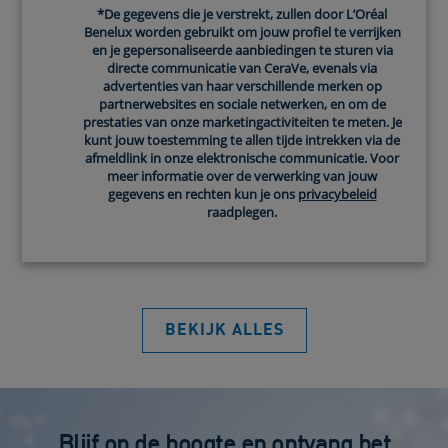
*De gegevens die je verstrekt, zullen door L’Oréal
Benelux worden gebruikt om jouw profiel te verrijken
en je gepersonaliseerde aanbiedingen te sturen via
directe communicatie van CeraVe, evenals via
advertenties van haar verschillende merken op
Intensieve Herstellende Balsem ​
partnerwebsites en sociale netwerken, en om de
prestaties van onze marketingactiviteiten te meten. Je
Beschermende herstellende verzorging voor zeer
kunt jouw toestemming te allen tijde intrekken via de
droge, beschadigde en gebarsten huid.​
afmeldlink in onze elektronische communicatie. Voor
meer informatie over de verwerking van jouw
0.0
(0)
gegevens en rechten kun je ons
privacybeleid
raadplegen.
BEKIJK ALLES
Blijf op de hoogte en ontvang het